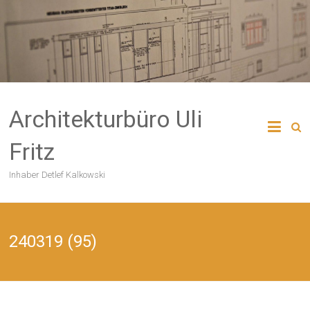
Skip
to
content
Architekturbüro Uli
Fritz
Inhaber Detlef Kalkowski
240319 (95)