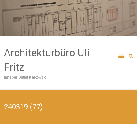
Skip
to
content
Architekturbüro Uli
Fritz
Inhaber Detlef Kalkowski
240319 (77)