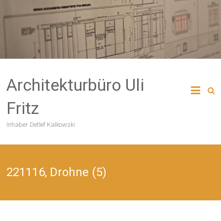
Skip
to
content
Architekturbüro Uli
Fritz
Inhaber Detlef Kalkowski
221116, Drohne (5)